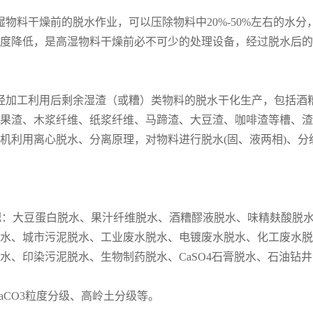
物料干燥前的脱水作业，可以压除物料中20%-50%左右的水分
度降低，是高湿物料干燥前必不可少的处理设备，经过脱水后的
经加工利用后剩余湿渣（或糟）类物料的脱水干化生产，包括酒
果渣、木浆纤维、纸浆纤维、马蹄渣、大豆渣、咖啡渣等槽、渣
机利用离心脱水、分离原理，对物料进行脱水(固、液两相)、分
机肥：大豆蛋白脱水、果汁纤维脱水、酒糟醪液脱水、味精麸酸脱
脱水、城市污泥脱水、工业废水脱水、电镀废水脱水、化工废水
水、印染污泥脱水、生物制药脱水、CaSO4石膏脱水、石油钻
CaCO3粒度分级、高岭土分级等。