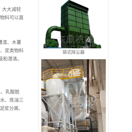
，大大减轻
物料可以直
糟渣、木薯
、浆类物料
袋式除尘器
级和澄清。
水、乳酸脱
脱水、炼油三
井泥浆分离、